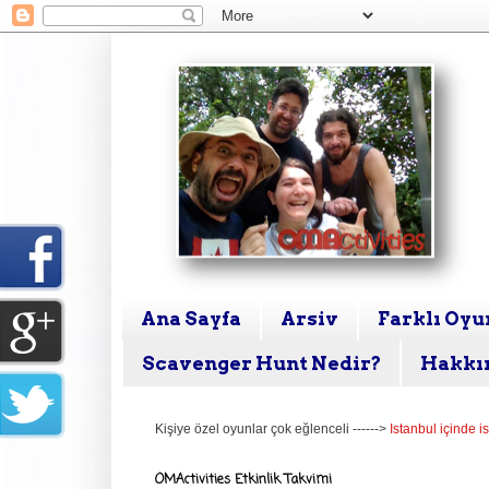
Ana Sayfa
Arsiv
Farklı Oyun
Scavenger Hunt Nedir?
Hakkı
Kişiye özel oyunlar çok eğlenceli ------>
Istanbul içinde i
OMActivities Etkinlik Takvimi