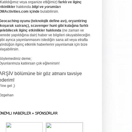
(Katıldığımız veya organize ettiğimiz)
farklı ve ilginç
etkinlikler
hakkında
bilgi ve yorumları
OMActivities.com içinde
bulabilirsin.
Geocaching oyunu (teknolojik define avı), oryantiring
(koşarak satranç), scavenger hunt gibi kulağına farklı
gelebilecek ilginç etkinlikler hakkında
(ne zaman ve
nerede yapıldığına dair) haber ve bilgileri okuyabileceğin
gibi ayrıca yayınlanmasını istediğin sana ait veya etrafta
gördüğün ilginç etkinlik haberlerini yayınlamak için bize
ulaşabilirsin.
Söylemediniz deme;
Oyunlarımıza katılırsan çok eğlenirsin!
ARŞİV bölümüne bir göz atmanı tavsiye
ederim!
Yine gel ;)
Ozgehan
ONEMLI HABERLER + SPONSORLAR