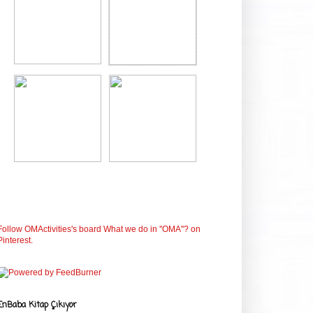
Follow OMActivities's board What we do in ''OMA''? on
Pinterest.
EnBaba Kitap Çıkıyor