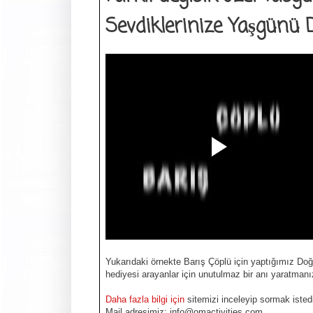
Sevdiklerinize Yaşgünü
Yukarıdaki örnekte Barış Çöplü için yaptığımız Doğ
hediyesi arayanlar için unutulmaz bir anı yaratmanı
Daha fazla bilgi için
sitemizi inceleyip sormak istediğ
Mail adresimiz: info@omactivities.com