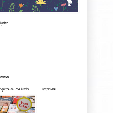
Üyeler
sponsor
ingilizce okuma kitabi
yazarkafe