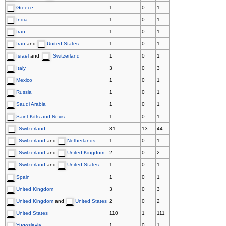
Greece
1
0
1
India
1
0
1
Iran
1
0
1
Iran
and
United States
1
0
1
Israel
and
Switzerland
1
0
1
Italy
3
0
3
Mexico
1
0
1
Russia
1
0
1
Saudi Arabia
1
0
1
Saint Kitts and Nevis
1
0
1
Switzerland
31
13
44
Switzerland
and
Netherlands
1
0
1
Switzerland
and
United Kingdom
2
0
2
Switzerland
and
United States
1
0
1
Spain
1
0
1
United Kingdom
3
0
3
United Kingdom
and
United States
2
0
2
United States
110
1
111
Yugoslavia
1
0
1