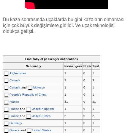
Bu kaza sonrasında uçaklarda bu gibi kazaların olmaması
için çok büyük değişimlere gidildi. Ve uçak teknolojisi
oldukça gelişti..
Final tally of passenger nationalities
Nationality
Passengers
Crew
Total
Afghanistan
1
0
1
Canada
3
0
3
Canada
and
Morocco
1
0
1
People's Republic of China
1
0
1
France
41
0
41
France
and
United Kingdom
1
0
1
France
and
United States
2
0
2
Germany
1
0
1
Greece
and
United States
1
0
1