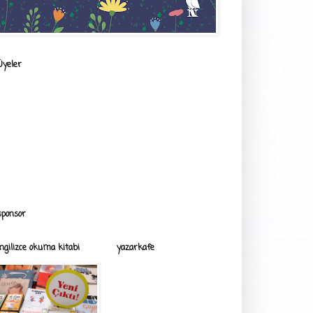
Üyeler
sponsor
ingilizce okuma kitabi
yazarkafe