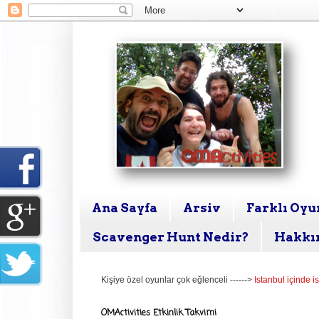
Ana Sayfa
Arsiv
Farklı Oyun
Scavenger Hunt Nedir?
Hakkı
Kişiye özel oyunlar çok eğlenceli ------>
Istanbul içinde i
OMActivities Etkinlik Takvimi