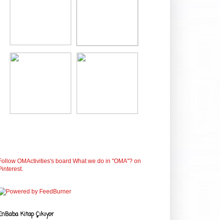
Follow OMActivities's board What we do in ''OMA''? on
Pinterest.
EnBaba Kitap Çıkıyor