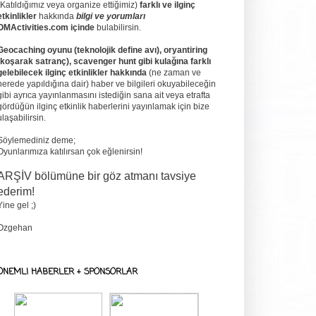
(Katıldığımız veya organize ettiğimiz)
farklı ve ilginç
etkinlikler
hakkında
bilgi ve yorumları
OMActivities.com içinde
bulabilirsin.
Geocaching oyunu (teknolojik define avı), oryantiring
(koşarak satranç), scavenger hunt gibi kulağına farklı
gelebilecek ilginç etkinlikler hakkında
(ne zaman ve
nerede yapıldığına dair) haber ve bilgileri okuyabileceğin
gibi ayrıca yayınlanmasını istediğin sana ait veya etrafta
gördüğün ilginç etkinlik haberlerini yayınlamak için bize
ulaşabilirsin.
Söylemediniz deme;
Oyunlarımıza katılırsan çok eğlenirsin!
ARŞİV bölümüne bir göz atmanı tavsiye
ederim!
Yine gel ;)
Ozgehan
ONEMLI HABERLER + SPONSORLAR