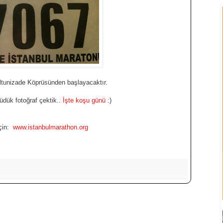
ltunizade Köprüsünden başlayacaktır.
üdük fotoğraf çektik..
İşte koşu günü
:)
için:
www.istanbulmarathon.org