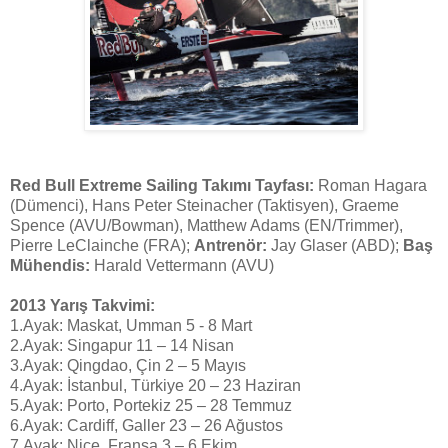
Red Bull Extreme Sailing Takımı Tayfası:
Roman Hagara
(Dümenci), Hans Peter Steinacher (Taktisyen), Graeme
Spence (AVU/Bowman), Matthew Adams (EN/Trimmer),
Pierre LeClainche (FRA);
Antrenör:
Jay Glaser (ABD);
Baş
Mühendis:
Harald Vettermann (AVU)
2013 Yarış Takvimi:
1.Ayak: Maskat, Umman 5
‐
8 Mart
2.Ayak: Singapur 11 – 14 Nisan
3.Ayak: Qingdao, Çin 2 – 5 Mayıs
4.Ayak: İstanbul, Türkiye 20 – 23 Haziran
5.Ayak: Porto, Portekiz 25 – 28 Temmuz
6.Ayak: Cardiff, Galler 23 – 26 Ağustos
7.Ayak: Nice, Fransa 3 – 6 Ekim