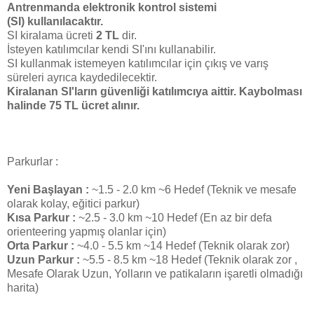
Antrenmanda
elektronik kontrol sistemi
(SI)
kullanılacaktır.
SI kiralama ücreti
2 TL
dir.
İsteyen katılımcılar kendi SI'ını kullanabilir.
SI kullanmak istemeyen katılımcılar için çıkış ve varış
süreleri ayrıca
kaydedilecektir.
Kiralanan SI'ların güvenliği katılımcıya aittir. Kaybolması
halinde 75 TL ücret alınır.
Parkurlar :
Yeni Başlayan :
~1.5 - 2.0 km ~6 Hedef
(Teknik ve mesafe
olarak kolay, eğitici parkur)
Kısa Parkur :
~2.5 - 3.0 km ~10 Hedef
(En az bir defa
orienteering yapmış olanlar için)
Orta Parkur :
~4.0 - 5.5 km ~14 Hedef
(Teknik olarak zor)
Uzun Parkur :
~5.5 - 8.5 km ~18 Hedef
(Teknik olarak zor ,
Mesafe Olarak Uzun, Yolların ve patikaların işaretli olmadığı
harita)