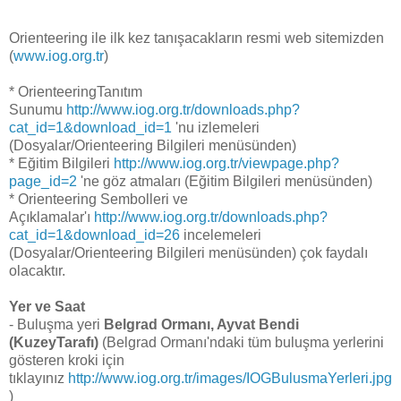
Orienteering ile ilk kez tanışacakların resmi web sitemizden
(
www.iog.org.tr
)
* OrienteeringTanıtım
Sunumu
http://www.iog.org.tr/downloads.php?
cat_id=1&download_id=1
'nu izlemeleri
(Dosyalar/Orienteering Bilgileri menüsünden)
* Eğitim Bilgileri
http://www.iog.org.tr/viewpage.php?
page_id=2
'ne göz atmaları (Eğitim Bilgileri menüsünden)
* Orienteering Sembolleri ve
Açıklamalar'ı
http://www.iog.org.tr/downloads.php?
cat_id=1&download_id=26
incelemeleri
(Dosyalar/Orienteering Bilgileri menüsünden) çok faydalı
olacaktır.
Yer ve Saat
- Buluşma yeri
Belgrad Ormanı, Ayvat Bendi
(KuzeyTarafı)
(Belgrad Ormanı'ndaki tüm buluşma yerlerini
gösteren kroki için
tıklayınız
http://www.iog.org.tr/images/IOGBulusmaYerleri.jpg
)