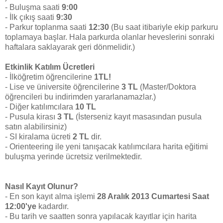
- Buluşma saati
9:00
- İlk çıkış saati
9:30
- Parkur toplanma saati
12:30
(Bu saat itibariyle ekip parkuru
toplamaya başlar. Hala parkurda olanlar heveslerini sonraki
haftalara saklayarak geri dönmelidir.)
Etkinlik Katılım Ücretleri
- İlköğretim öğrencilerine
1TL!
- Lise ve üniversite öğrencilerine
3 TL
(Master/Doktora
öğrencileri bu indirimden yararlanamazlar.)
- Diğer katılımcılara
10 TL
- Pusula kirası
3 TL
(İsterseniz kayıt masasından pusula
satın alabilirsiniz)
- SI kiralama ücreti
2 TL
dir.
- Orienteering ile yeni tanışacak katılımcılara harita eğitimi
buluşma yerinde ücretsiz verilmektedir.
Nasıl Kayıt Olunur?
- En son kayıt alma işlemi
28 Aralık
2013 Cumartesi Saat
12:00'ye
kadardır.
- Bu tarih ve saatten sonra yapılacak kayıtlar için harita