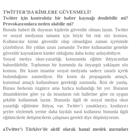
TWİTTER’DA KİMLERE GÜVENMELİ?
Twitter için kontrolsüz bir haber kaynağı denilebilir mi?
Provokasyonlara neden olabilir mi?
Burada haberi ilk duyuran kişilerin güvenilir olması lazım. Twitter
ve sosyal medyanın tamamı için böyle bir risk söz konusu.
Kullanıcılar kimin güvenilir olup olmadığını zaman içerisinde
çözebiliyor. Bir yıldan uzun zamandır Twitter kullananlar genelde
güvenilir kaynakların kimler olduğunu daha kolay anlayabiliyor.
Sosyal medya okur-yazarlığı konusunda eğitim ihtiyacından
bahsedilebilir. Toplumun bir kısmında da önyargılı yaklaşım söz
konusu. Bir kısım insanlar sosyal medyada sadece zararlı içerik
bulunduğunu zannediyor. Bir kısmı da propaganda amaçlı,
kurumsal amaçlı kullanılması gerektiği zannında. İkisi de yanlış.
Burası herkesin özgürce ama hızlıca kullandığı bir yer. Buranın
dinamiklerine göre ya da insanların ruh hallerine göre en uygun
şekilde kullanmak lazım. Bununla ilgili de sosyal medya okur
yazarlığı eğitimine ihtiyaç var. Twitter’ı yasaklayıcı, kısıtlayıcı
şeyler söylemek yerine daha faydalı nasıl kullanırız bununla ilgili
eğitimcilerle iletişimcilerin çalışması gerekli diye düşünüyorum.
aTwitter’ı Türkiye’de aktif olarak hangi meslek gurupları