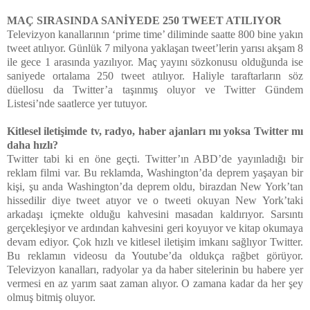
MAÇ SIRASINDA SANİYEDE 250 TWEET ATILIYOR
Televizyon kanallarının ‘prime time’ diliminde saatte 800 bine yakın
tweet atılıyor. Günlük 7 milyona yaklaşan tweet’lerin yarısı akşam 8
ile gece 1 arasında yazılıyor. Maç yayını sözkonusu olduğunda ise
saniyede ortalama 250 tweet atılıyor. Haliyle taraftarların söz
düellosu da Twitter’a taşınmış oluyor ve Twitter Gündem
Listesi’nde saatlerce yer tutuyor.
Kitlesel iletişimde tv, radyo, haber ajanları mı yoksa Twitter mı
daha hızlı?
Twitter tabi ki en öne geçti. Twitter’ın ABD’de yayınladığı bir
reklam filmi var. Bu reklamda, Washington’da deprem yaşayan bir
kişi, şu anda Washington’da deprem oldu, birazdan New York’tan
hissedilir diye tweet atıyor ve o tweeti okuyan New York’taki
arkadaşı içmekte olduğu kahvesini masadan kaldırıyor. Sarsıntı
gerçekleşiyor ve ardından kahvesini geri koyuyor ve kitap okumaya
devam ediyor. Çok hızlı ve kitlesel iletişim imkanı sağlıyor Twitter.
Bu reklamın videosu da Youtube’da oldukça rağbet görüyor.
Televizyon kanalları, radyolar ya da haber sitelerinin bu habere yer
vermesi en az yarım saat zaman alıyor. O zamana kadar da her şey
olmuş bitmiş oluyor.