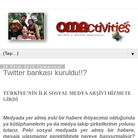
▼
20 Ekim 2012 Cumartesi
Twitter bankası kuruldu!!?
TÜRKİYE’NİN İLK SOSYAL MEDYA ARŞİVİ HİZMETE
GİRDİ
Medyada yer almış eski bir habere ihtiyacımız olduğunda
ya kütüphanelerin ya da medya takip şirketlerinin yolunu
tutarız. Peki sosyal medyada yer almış bir habere,
mesaja ulaşmamız gerektiğinde nereye başvurmalıyız?