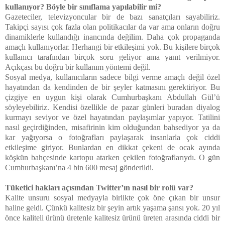
kullanıyor? Böyle bir sınıflama yapılabilir mi?
Gazeteciler, televizyoncular bir de bazı sanatçıları sayabiliriz.
Takipçi sayısı çok fazla olan politikacılar da var ama onların doğru
dinamiklerle kullandığı inancında değilim. Daha çok propaganda
amaçlı kullanıyorlar. Herhangi bir etkileşimi yok. Bu kişilere birçok
kullanıcı tarafından birçok soru geliyor ama yanıt verilmiyor.
Açıkçası bu doğru bir kullanım yöntemi değil.
Sosyal medya, kullanıcıların sadece bilgi verme amaçlı değil özel
hayatından da kendinden de bir şeyler katmasını gerektiriyor. Bu
çizgiye en uygun kişi olarak Cumhurbaşkanı Abdullah Gül’ü
söyleyebiliriz. Kendisi özellikle de pazar günleri buradan diyalog
kurmayı seviyor ve özel hayatından paylaşımlar yapıyor. Tatilini
nasıl geçirdiğinden, misafirinin kim olduğundan bahsediyor ya da
kar yağıyorsa o fotoğrafları paylaşarak insanlarla çok ciddi
etkileşime giriyor. Bunlardan en dikkat çekeni de ocak ayında
köşkün bahçesinde kartopu atarken çekilen fotoğraflarıydı. O gün
Cumhurbaşkanı’na 4 bin 600 mesaj gönderildi.
Tüketici hakları açısından Twitter’ın nasıl bir rolü var?
Kalite unsuru sosyal medyayla birlikte çok öne çıkan bir unsur
haline geldi. Çünkü kalitesiz bir şeyin artık yaşama şansı yok. 20 yıl
önce kaliteli ürünü üretenle kalitesiz ürünü üreten arasında ciddi bir