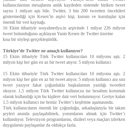
kullanıcılarının mesajlarını anlık kaydeden sistemde biriken tweet
sayısı 1 milyarı aştı bile. Twitter, 3 bin 200 tweetten öncekileri
göstermediği için Kesen’in arşivi kişi, kurum ve kuruluşlar için
önemli bir veri kaynağı.
16 Ekim itibariyle sosyalmedya.in arşivinde 1 milyar 226 milyon
tweet bulunduğunu açıklayan Yasin Kesen ile Twitter üzerine
kısa bir söyleşi gerçekleştirdik.
Türkiye’de Twitter ne amaçlı kullanıyor?
15 Ekim itibariyle Türk Twitter kullanıcıları 10 milyonu aştı. 2
milyon kişi her gün en az bir tweet atıyor. 5 milyon kullanıcı
15 Ekim itibariyle Türk Twitter kullanıcıları 10 milyonu aştı. 2
milyon kişi her gün en az bir tweet atıyor. 5 milyon kullanıcı ara sıra
tweet yazıyor fakat çoğunlukla başkalarının yazdığı tweetleri
okuyor. 1,5 milyon Türk Twitter kullanıcısı ise hesabını korumalı
olarak kullandığı için bu kişilere dair veri bulunmuyor. Geriye kalan
1,5 milyon kullanıcı ise henüz Twitter’ı keşfetme aşamasında.
Türk kullanıcıların önemli bir çoğunluğu, arkadaşlarıyla bir takım
şeyleri anında paylaşabilmek, yorumlarını almak için Twitter’ı
kullanılıyor. Televizyon programlarını, dizileri veya maçları izlerken
duygularını paylaşanlar da oldukça fazla.