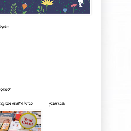
Üyeler
sponsor
ingilizce okuma kitabi
yazarkafe