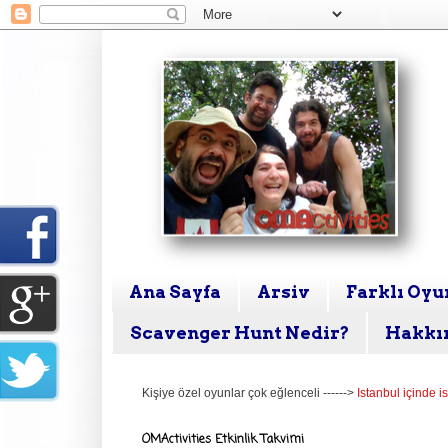
Ana Sayfa
Arsiv
Farklı Oyun
Scavenger Hunt Nedir?
Hakkı
Kişiye özel oyunlar çok eğlenceli ------>
Istanbul içinde i
OMActivities Etkinlik Takvimi