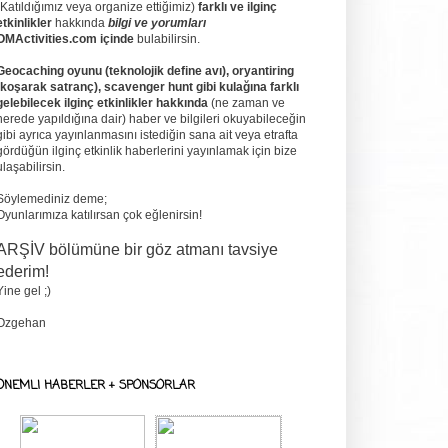
(Katıldığımız veya organize ettiğimiz)
farklı ve ilginç
etkinlikler
hakkında
bilgi ve yorumları
OMActivities.com içinde
bulabilirsin.
Geocaching oyunu (teknolojik define avı), oryantiring
(koşarak satranç), scavenger hunt gibi kulağına farklı
gelebilecek ilginç etkinlikler hakkında
(ne zaman ve
nerede yapıldığına dair) haber ve bilgileri okuyabileceğin
gibi ayrıca yayınlanmasını istediğin sana ait veya etrafta
gördüğün ilginç etkinlik haberlerini yayınlamak için bize
ulaşabilirsin.
Söylemediniz deme;
Oyunlarımıza katılırsan çok eğlenirsin!
ARŞİV bölümüne bir göz atmanı tavsiye
ederim!
Yine gel ;)
Ozgehan
ONEMLI HABERLER + SPONSORLAR