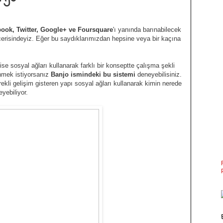
ook, Twitter, Google+ ve Foursquare
'ı yanında barınabilecek
içerisindeyiz. Eğer bu saydıklarımızdan hepsine veya bir kaçına
se sosyal ağları kullanarak farklı bir konseptte çalışma şekli
enmek istiyorsanız
Banjo ismindeki bu sistemi
deneyebilisiniz.
ekli gelişim gisteren yapı sosyal ağları kullanarak kimin nerede
yebiliyor.