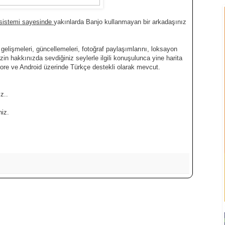
sistemi sayesinde
yakınlarda Banjo kullanmayan bir arkadaşınız
gelişmeleri, güncellemeleri, fotoğraf paylaşımlarını, loksayon
izin hakkınızda sevdiğiniz seylerle ilgili konuşulunca yine harita
ore ve Android üzerinde Türkçe destekli olarak mevcut.
z..
niz.