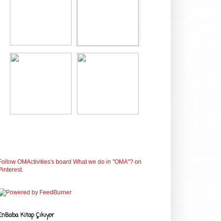
Follow OMActivities's board What we do in ''OMA''? on
Pinterest.
EnBaba Kitap Çıkıyor