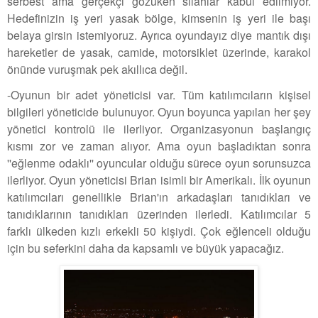
serbest ama gerçekçi gözüken silahlar kabul edilmiyor.
Hedefinizin iş yeri yasak bölge, kimsenin iş yeri ile başı
belaya girsin istemiyoruz. Ayrıca oyundayız diye mantık dışı
hareketler de yasak, camide, motorsiklet üzerinde, karakol
önünde vuruşmak pek akıllıca değil.
-Oyunun bir adet yöneticisi var. Tüm katılımcıların kişisel
bilgileri yöneticide bulunuyor. Oyun boyunca yapılan her şey
yönetici kontrolü ile ilerliyor. Organizasyonun başlangıç
kısmı zor ve zaman alıyor. Ama oyun başladıktan sonra
''eğlenme odaklı'' oyuncular olduğu sürece oyun sorunsuzca
ilerliyor. Oyun yöneticisi Brian isimli bir Amerikalı. İlk oyunun
katılımcıları genellikle Brian'ın arkadaşları tanıdıkları ve
tanıdıklarının tanıdıkları üzerinden ilerledi. Katılımcılar 5
farklı ülkeden kızlı erkekli 50 kişiydi. Çok eğlenceli olduğu
için bu seferkini daha da kapsamlı ve büyük yapacağız.