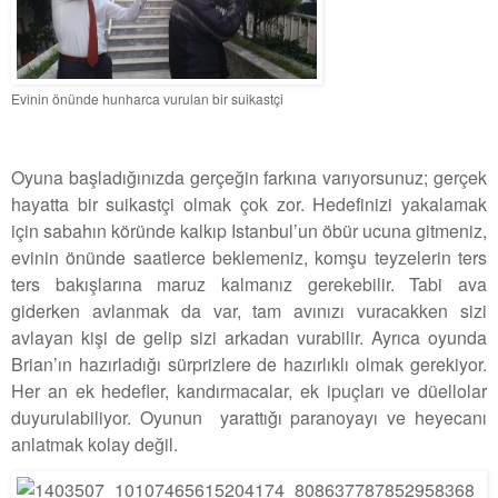
Evinin önünde hunharca vurulan bir suikastçi
Oyuna başladığınızda gerçeğin farkına varıyorsunuz; gerçek
hayatta bir suikastçi olmak çok zor. Hedefinizi yakalamak
için sabahın köründe kalkıp Istanbul’un öbür ucuna gitmeniz,
evinin önünde saatlerce beklemeniz, komşu teyzelerin ters
ters bakışlarına maruz kalmanız gerekebilir. Tabi ava
giderken avlanmak da var, tam avınızı vuracakken sizi
avlayan kişi de gelip sizi arkadan vurabilir. Ayrıca oyunda
Brian’ın hazırladığı sürprizlere de hazırlıklı olmak gerekiyor.
Her an ek hedefler, kandırmacalar, ek ipuçları ve düellolar
duyurulabiliyor. Oyunun yarattığı paranoyayı ve heyecanı
anlatmak kolay değil.