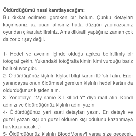
Öldürdüğümü nasıl kanıtlayacağım:
Bu dikkat edilmesi gereken bir bölüm. Çünkü detayları
kaçırırsanız az puan alırsınız hatta düzgün yapmazsanız
oyundan çıkartılabilirsiniz. Ama dikkatli yaptığınız zaman çok
da zor bir şey değil.
1- Hedef ve avcının içinde olduğu açıkca belirtiilmiş bir
fotograf çekin. Yukarıdaki fotoğrafta kimin kimi vurduğu bariz
belli oluyor gibi.
2- Öldürdüğünüz kişinin kişisel bilgi kartını ID 'sini alın. Eğer
yanındaysa onun öldürmesi gereken kişinin hedef kartını da
öldürdüğünüz kişiden alın.
3- Yöneticiye ''My name X I killed Y'' diye mail atın. Kendi
adınızı ve öldürdüğünüz kişinin adını yazın.
4- Öldürdüğünüz yeri saati detayları yazın. En detaylı ve
güzel yazan kişi en güzel öldüren kişi ödülünü kazanmaya
hak kazanacak. ;)
5- Öldürdüğünüz kişinin BloodMoney'i varsa size geçecek.