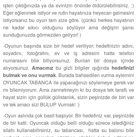
işten çıktığınızda ya da evinizin önünde öldürülebilirsiniz. :)
Eğer eğlenmek istiyor ve rutin hayatınıza heyecan gelmesini
istiyorsanız bu oyun tam size göre. (çünkü herkes hayatının
ne kadar sıkıcı olduğunu söylüyor ama değişim şansı
sunduğunuzda görmezden geliyor! )
-Oyunun başında size bir hedef veriliyor; hedefinizin adını,
soyadını, fotoğrafını, ev ve iş adresini hatta telefon
numarasını bile biliyorsunuz. Bunları bir dosya içinde
alıyorsunuz.
Amacınız
bu gizli bilgiler ışığında
hedefinizi
bulmak ve onu vurmak
. Burada bahsedilen vurma eylemini
OYUNCAK TABANCA ile yapacağınızı söylemeye gerek var
mı bilemiyorum. Ama zannetmeyin ki bu dosya tek taraflı ve
hayat sizin için güllük gülistanlık, sizin peşinizde de biri var
ve tek amacı sizi BULUP Vurmak! :)
-
Oyun aslında çok basit başlıyor. Bir hedefiniz var, peşinizde
de bir katil. Oyuncak olduğu belli olduğu sürece istediğiniz
silahı kullanabilirsiniz, su tabancası, hatta su balonu bile