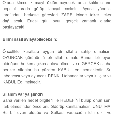
Orada kimse kimseyi öldüremeyecek ama katılımcıların
hepsini orada görüp tanışabileceksin. Ayrıca yönetici
tarafından herkese görevleri ZARF içinde teker teker
dağıtılacak. Ertesi gün oyun gerçek zamanlı olarka
başlayacak!
Birini nasıl avlayabileceksin:
Öncelikle kurallara uygun bir silaha sahip olmalısın.
OYUNCAK görünümlü bir silah olmalı. Bunun bir oyun
olduğunu herkes açıkca anlayabilmeli ve o GERCEK silaha
benzer silahlar bu yüzden KABUL edilmemektedir. Su
tabancası veya oyuncak RENKLI tabancalar veya kılıçlar vs
KABUL Edilmektedir.
Silahım var ya şimdi?
Sana verilen hedef bilgileri ile HEDEFİNİ bulup onun seni
fark etmesinden önce onu öldürüp kanıtlamalısın. UNUTMA!
Bu bir oyun olduğu ve Suikast yapacağın için gizli ve