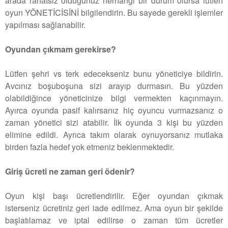
arada rahatsız olduğunuz herhangi bir durum olursa lütfen
oyun YÖNETİCİSİNİ bilgilendirin. Bu sayede gerekli işlemler
yapılması sağlanabilir.
Oyundan çıkmam gerekirse?
Lütfen şehri vs terk edecekseniz bunu yöneticiye bildirin.
Avcınız boşuboşuna sizi arayıp durmasın. Bu yüzden
olabildiğince yöneticinize bilgi vermekten kaçınmayın.
Ayırca oyunda pasif kalırsanız hiç oyuncu vurmazsanız o
zaman yönetici sizi atabilir. İlk oyunda 3 kişi bu yüzden
elimine edildi. Ayrıca takım olarak oynuyorsanız mutlaka
birden fazla hedef yok etmeniz beklenmektedir.
Giriş ücreti ne zaman geri ödenir?
Oyun kişi başı ücretlendirilir. Eğer oyundan çıkmak
isterseniz ücretiniz geri iade edilmez. Ama oyun bir şekilde
başlatılamaz ve iptal edilirse o zaman tüm ücretler