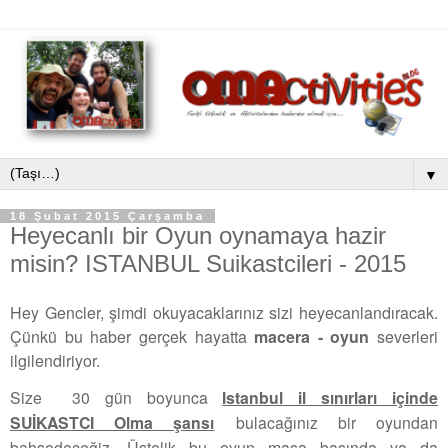
▼
18 Şubat 2015 Çarşamba
Heyecanlı bir Oyun oynamaya hazir
misin? ISTANBUL Suikastcileri - 2015
Hey Gencler, şimdi okuyacaklarınız sizi heyecanlandıracak.
Çünkü bu haber gerçek hayatta
macera - oyun
severleri
ilgilendiriyor.
Size 30 gün boyunca
Istanbul il sınırları içinde
SUİKASTCI Olma şansı
bulacağınız bir oyundan
bahsedeceğiz.
Üstelik bu oyun masa başında ya da