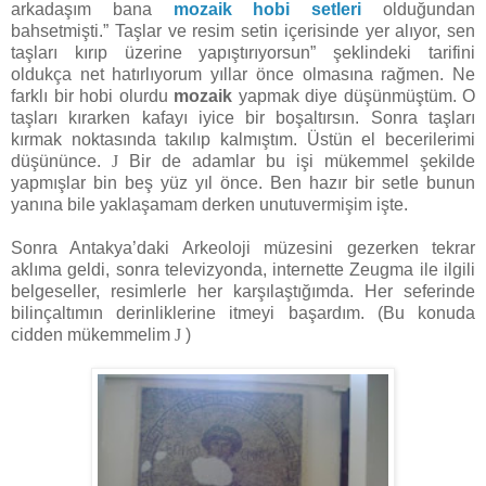
arkadaşım bana
mozaik hobi setleri
olduğundan
bahsetmişti.” Taşlar ve resim setin içerisinde yer alıyor, sen
taşları kırıp üzerine yapıştırıyorsun” şeklindeki tarifini
oldukça net hatırlıyorum yıllar önce olmasına rağmen. Ne
farklı bir hobi olurdu
mozaik
yapmak diye düşünmüştüm. O
taşları kırarken kafayı iyice bir boşaltırsın. Sonra taşları
kırmak noktasında takılıp kalmıştım. Üstün el becerilerimi
düşününce.
J
Bir de adamlar bu işi mükemmel şekilde
yapmışlar bin beş yüz yıl önce. Ben hazır bir setle bunun
yanına bile yaklaşamam derken unutuvermişim işte.
Sonra Antakya’daki Arkeoloji müzesini gezerken tekrar
aklıma geldi, sonra televizyonda, internette Zeugma ile ilgili
belgeseller, resimlerle her karşılaştığımda. Her seferinde
bilinçaltımın derinliklerine itmeyi başardım. (Bu konuda
cidden mükemmelim
J
)