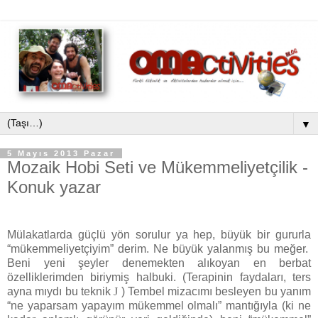
▼
5 Mayıs 2013 Pazar
Mozaik Hobi Seti ve Mükemmeliyetçilik -
Konuk yazar
Mülakatlarda güçlü yön sorulur ya hep, büyük bir gururla
“mükemmeliyetçiyim” derim. Ne büyük yalanmış bu meğer.
Beni yeni şeyler denemekten alıkoyan en berbat
özelliklerimden biriymiş halbuki. (Terapinin faydaları, ters
ayna mıydı bu teknik
J
) Tembel mizacımı besleyen bu yanım
“ne yaparsam yapayım mükemmel olmalı” mantığıyla (ki ne