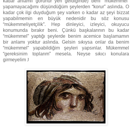
kadar anlamlı görünür yeri geldiğinde) beni “mükemmel”
yapamayacağımı düşündüğüm şeylerden “korur” aslında. O
kadar çok ilgi duyduğum şey varken o kadar az şeyi bizzat
yapabilmemin en büyük nedenidir bu söz konusu
“mükemmeliyetçilik”. Hep dinleyici, izleyici, okuyucu
konumunda bırakır beni. Çünkü başkalarının bu kadar
“mükemmel” yaptığı şeylerde benim acemice başlamamın
bir anlamı yoktur aslında. Gelsin sıkıysa onlar da benim
“mükemmel” yapabildiğim şeyleri yapsınlar. Mükemmel
“gereksinim toplarım” mesela. Neyse sıkıcı konulara
girmeyelim
J