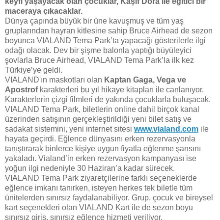
keyfi yaşayacak olan çocuklar, Kaşif Dora ile eğitici bir
maceraya çıkacaklar.
Dünya çapında büyük bir üne kavuşmuş ve tüm yaş
gruplarından hayran kitlesine sahip Bruce Airhead de sezon
boyunca VIALAND Tema Park’ta yapacağı gösterilerle ilgi
odağı olacak. Dev bir şişme balonla yaptığı büyüleyici
şovlarla Bruce Airhead, VIALAND Tema Park’la ilk kez
Türkiye’ye geldi.
VIALAND'ın maskotları olan
Kaptan Gaga, Vega ve
Apostrof
karakterleri bu yıl hikaye kitapları ile canlanıyor.
Karakterlerin çizgi filmleri de yakında çocuklarla buluşacak.
VIALAND Tema Park, biletlerin online dahil birçok kanal
üzerinden satışının gerçekleştirildiği yeni bilet satış ve
sadakat sistemini, yeni internet sitesi
www.vialand.com
ile
hayata geçirdi. Eğlence dünyasını erken rezervasyonla
tanıştırarak binlerce kişiye uygun fiyatla eğlenme şansını
yakaladı. Vialand’in erken rezervasyon kampanyası ise
yoğun ilgi nedeniyle 30 Haziran’a kadar sürecek.
VIALAND Tema Park ziyaretçilerine farklı seçeneklerde
eğlence imkanı tanırken, isteyen herkes tek biletle tüm
ünitelerden sınırsız faydalanabiliyor. Grup, çocuk ve bireysel
kart seçenekleri olan VIALAND Kart ile de sezon boyu
sınırsız giriş, sınırsız eğlence hizmeti veriliyor.