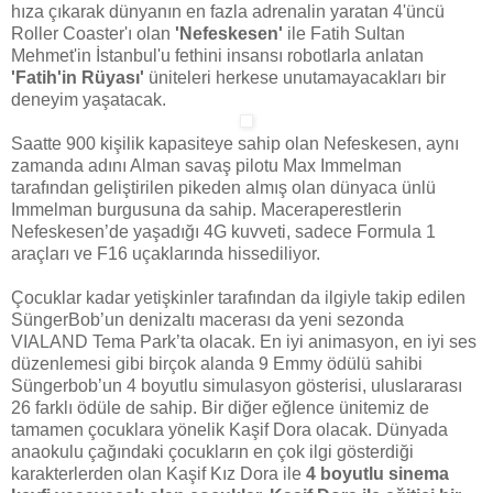
hıza çıkarak dünyanın en fazla adrenalin yaratan 4'üncü
Roller Coaster'ı olan
'Nefeskesen'
ile Fatih Sultan
Mehmet'in İstanbul'u fethini insansı robotlarla anlatan
'Fatih'in Rüyası'
üniteleri herkese unutamayacakları bir
deneyim yaşatacak.
Saatte 900 kişilik kapasiteye sahip olan Nefeskesen, aynı
zamanda adını Alman savaş pilotu Max Immelman
tarafından geliştirilen pikeden almış olan dünyaca ünlü
Immelman burgusuna da sahip. Maceraperestlerin
Nefeskesen’de yaşadığı 4G kuvveti, sadece Formula 1
araçları ve F16 uçaklarında hissediliyor.
Çocuklar kadar yetişkinler tarafından da ilgiyle takip edilen
SüngerBob’un denizaltı macerası da yeni sezonda
VIALAND Tema Park’ta olacak. En iyi animasyon, en iyi ses
düzenlemesi gibi birçok alanda 9 Emmy ödülü sahibi
Süngerbob’un 4 boyutlu simulasyon gösterisi, uluslararası
26 farklı ödüle de sahip. Bir diğer eğlence ünitemiz de
tamamen çocuklara yönelik Kaşif Dora olacak. Dünyada
anaokulu çağındaki çocukların en çok ilgi gösterdiği
karakterlerden olan Kaşif Kız Dora ile
4 boyutlu sinema